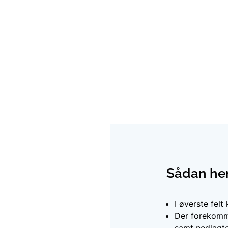
Sådan hen
I øverste fel
Der forekomme
samt nedlagte