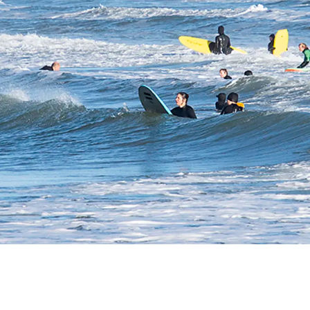
Fællesaftaler
Værktøjer
Vandløbsdata