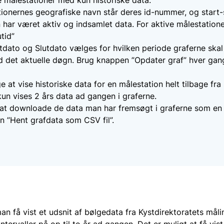
tionernes geografiske navn står deres id-nummer, og start-
 har været aktiv og indsamlet data. For aktive målestationer
tid”
artdato og Slutdato vælges for hvilken periode graferne skal
tid det aktuelle døgn. Brug knappen ”Opdater graf” hver gan
at vise historiske data for en målestation helt tilbage fra
un vises 2 års data ad gangen i graferne.
 at downloade de data man har fremsøgt i graferne som en 
 ”Hent grafdata som CSV fil”.
an få vist et udsnit af bølgedata fra Kystdirektoratets mål
intervaller på op til to år ad gangen. Det er muligt at få vist 