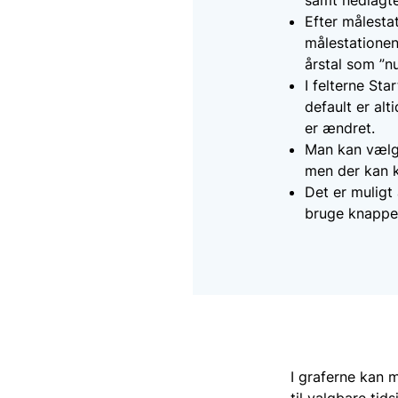
Efter målesta
målestationen
årstal som ”nu
I felterne St
default er al
er ændret.
Man kan vælge 
men der kan k
Det er muligt
bruge knappen
I graferne kan m
til valgbare tids