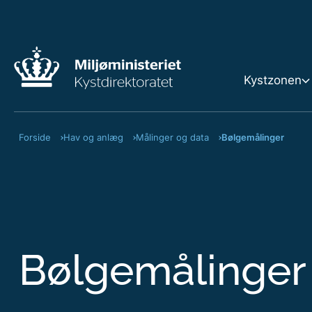
Kystzonen
Forside
Hav og anlæg
Målinger og data
Bølgemålinger
Kystzone
Strandbe
Klitfredn
Bølgemålinger
Terrænæ