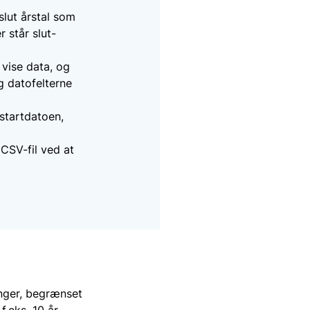
slut årstal som
 står slut-
 vise data, og
g datofelterne
 startdatoen,
CSV-fil ved at
inger, begrænset
f.eks. 10 år