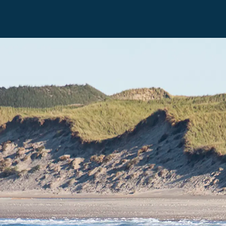
Vedligehold af havneanlæg, sluser, dæmning
Kystbeskyttelse
og sejlløb
Statens kystbeskyttelsesprojek
Målinger og data
Kystdynamik
Esbjerg Ren Havn 2025
Stormflod og beredskab
Klimaændringer
Sandfodring på Vestkysten