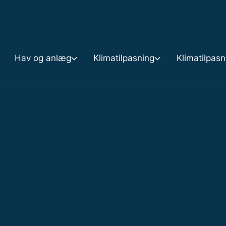
Gå til indholdet
Hav og anlæg
Klimatilpasning
Klimatilpas
n
Hav og anlæg
Klimatilpasning
Klimatilpasningsplaner
skyttelse
Anlæg og aktiviteter på søterritoriet
Pulje til kystbeskyttelse 2025
Klimatilpasningsplan 1
ing
Bypass og nyttiggørelse af sediment
Digestyrkevurdering
Accelerationspakken
ndring
Opmåling
Statslig engagement