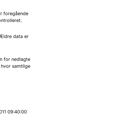
or foregående
ntrolleret.
 Ældre data er
en for nedlagte
r hvor samtlige
011 09:40:00