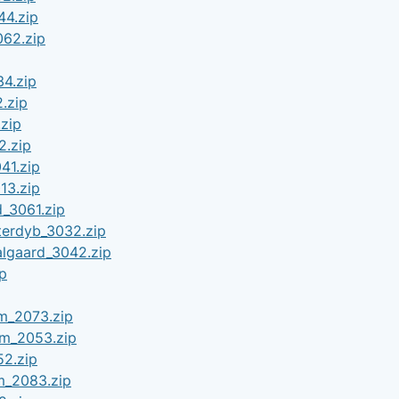
4.zip
62.zip
4.zip
.zip
zip
.zip
41.zip
13.zip
d_3061.zip
erdyb_3032.zip
lgaard_3042.zip
p
m_2073.zip
m_2053.zip
2.zip
m_2083.zip