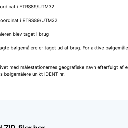
oordinat i ETRS89/UTM32
koordinat i ETRS89/UTM32
eren blev taget i brug
agte bølgemålere er taget ud af brug. For aktive bølgemåle
givet med målestationernes geografiske navn efterfulgt af e
ts bølgemålere unikt IDENT nr.
ZIP-filer her