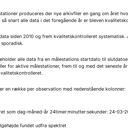
Fællesaftaler
stationer produceres der nye arkivfiler en gang om året hv
s, så snart alle data i det foregående år er bleven kvalitetsko
Værktøjer
r data siden 2010 og frem kvalitetskontrolleret systematisk.
 sporadisk.
Vandløbsdata
deholder alle data fra en målestations startdato til slutdato
ller for aktive målestationer, frem til og med det seneste å
valitetskontrolleret.
der en række per observation med nedenstående kolonner:
ret som dag-måned-år 24timer:minutter:sekunder: 24-03-2
ølgehøjde fundet udfra spektret