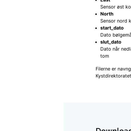
Sensor øst k
North
Sensor nord 
start_dato
Dato bølgemål
slut_dato
Dato når nedl
tom
Filerne er navn
Kystdirektorate
Download 