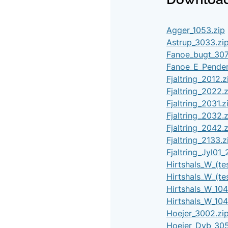
Agger_1053.zip
Astrup_3033.zi
Fanoe_bugt_307
Fanoe_E_Pender
Fjaltring_2012.z
Fjaltring_2022.z
Fjaltring_2031.z
Fjaltring_2032.z
Fjaltring_2042.z
Fjaltring_2133.z
Fjaltring_Jyl01_
Hirtshals_W_(tes
Hirtshals_W_(te
Hirtshals_W_104
Hirtshals_W_104
Hoejer_3002.zi
Hoejer_Dyb_305