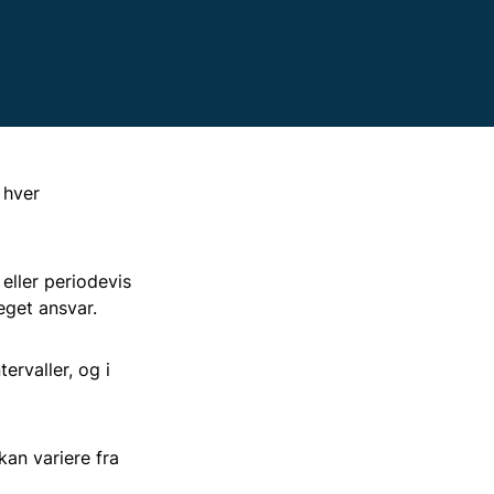
ter og planer
 hver
eller periodevis
eget ansvar.
ervaller, og i
kan variere fra