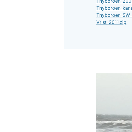
Thyboroen_200
Thyboroen_kana
Thyboroen_SW_
Vrist_2011.zip