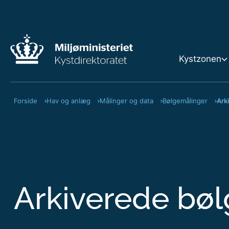
Kystzonen
Forside
Hav og anlæg
Målinger og data
Bølgemålinger
Ark
Kystzone
Strandbe
Klitfredn
Arkiverede bø
Terrænæ