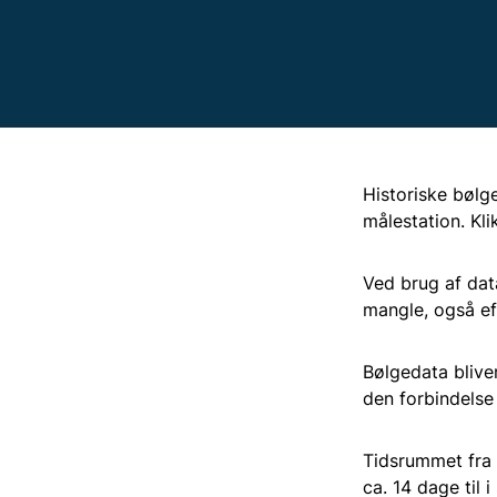
Historiske bølg
målestation. Kli
Ved brug af dat
mangle, også eft
Bølgedata bliver
den forbindelse 
Tidsrummet fra e
ca. 14 dage til 