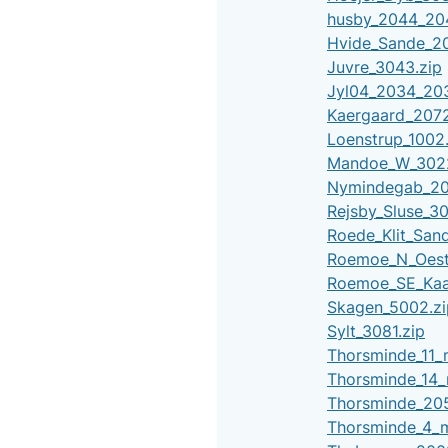
husby_2044_204
Hvide_Sande_20
Juvre_3043.zip
Jyl04_2034_203
Kaergaard_2072
Loenstrup_1002.
Mandoe_W_3022
Nymindegab_20
Rejsby_Sluse_30
Roede_Klit_San
Roemoe_N_Oest
Roemoe_SE_Kaa
Skagen_5002.zi
Sylt_3081.zip
Thorsminde_11_
Thorsminde_14_
Thorsminde_205
Thorsminde_4_