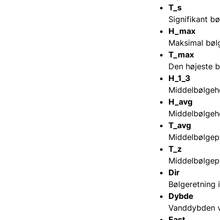
T_s
Signifikant b
H_max
Maksimal bøl
T_max
Den højeste b
H_1_3
Middelbølgehø
H_avg
Middelbølgehø
T_avg
Middelbølgepe
T_z
Middelbølgepe
Dir
Bølgeretning 
Dybde
Vanddybden v
East