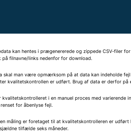
Vedligehold af havneanlæg, sluser, dæmning
Kystbeskyttelse
og sejlløb
Statens kystbeskyttelsesprojek
Målinger og data
edata kan hentes i prægenererede og zippede CSV-filer for
Kystdynamik
k på filnavne/links nedenfor for download.
Esbjerg Ren Havn 2025
a skal man være opmærksom på at data kan indeholde fejl 
Stormflod og beredskab
er kvalitetskontrollen er udført. Brug af data er derfor på 
Klimaændringer
 kvalitetskontrolleret i en manuel proces med varierende int
renset for åbenlyse fejl.
Sandfodring på Vestkysten
n måling er foretaget til at kvalitetskontrolleren er udført 
i sjældne tilfælde seks måneder.