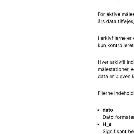
For aktive måle
års data tilføje
I arkivfilerne e
kun kontrolleret
Hver arkivfil in
målestationer, e
data er bleven k
Filerne indehol
dato
Dato formate
H_s
Signifikant b