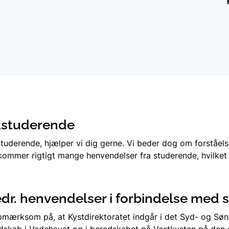
Fællesaftaler
Værktøjer
Vandløbsdata
tstuderende
studerende, hjælper vi dig gerne. Vi beder dog om forståelse
kommer rigtigt mange henvendelser fra studerende, hvilket
edr. henvendelser i forbindelse med 
mærksom på, at Kystdirektoratet indgår i det Syd- og Søn
skab i Vadehavet og i beredskabet på Vestkysten på den c