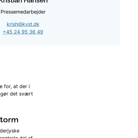
Pressemedarbejder
krish@kyst.dk
+45 24 95 36 49
 for, at der i
 gør det svært
storm
derjyske
entrale del af