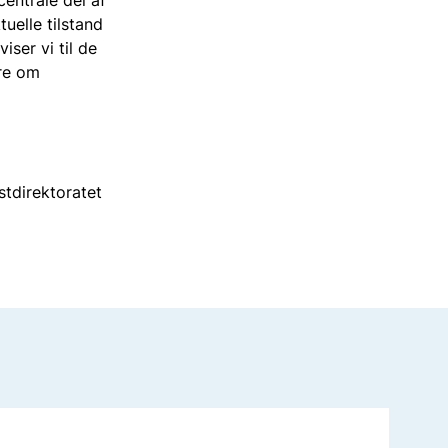
uelle tilstand
ser vi til de
ere om
stdirektoratet