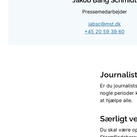
Pressemedarbejder
jabsc@mst.dk
+45 20 59 39 60
Journalis
Er du journalist
nogle perioder 
at hjælpe alle.
Særligt v
Du skal være op
Stormflodsbered