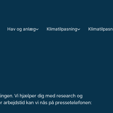
Gå til indholdet
Hav og anlæg
Klimatilpasning
Klimatilpas
n
Hav og anlæg
Klimatilpasning
Klimatilpasningsplaner
skyttelse
Anlæg og aktiviteter på søterritoriet
Pulje til kystbeskyttelse 2025
Klimatilpasningsplan 1
ing
Bypass og nyttiggørelse af sediment
Digestyrkevurdering
Accelerationspakken
lingen. Vi hjælper dig med research og
or arbejdstid kan vi nås på pressetelefonen:
ndring
Opmåling
Statslig engagement