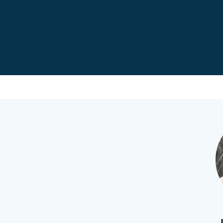
Vedligehold af havneanlæg, sluser, dæmning
Kystbeskyttelse
og sejlløb
Statens kystbeskyttelsesprojek
Målinger og data
Kystdynamik
Esbjerg Ren Havn 2025
Stormflod og beredskab
Klimaændringer
Sandfodring på Vestkysten