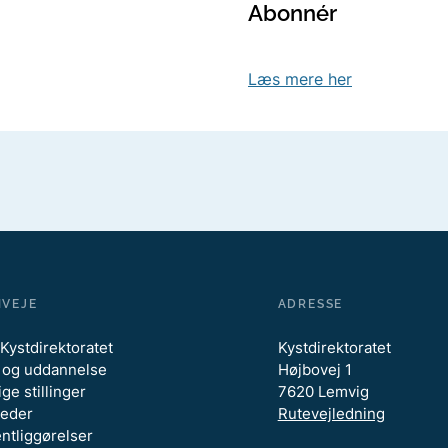
Abonnér
Læs mere her
NVEJE
ADRESSE
Kystdirektoratet
Kystdirektoratet
 og uddannelse
Højbovej 1
ge stillinger
7620 Lemvig
eder
Rutevejledning
entliggørelser