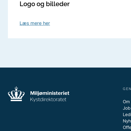
Logo og billeder
Læs mere her
GE
Om 
Job
Ledi
Nyh
Off