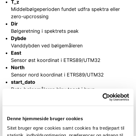
T_z
Middelbølgeperioden fundet udfra spektra eller
zero-upcrossing
Dir
Bølgeretning i spektrets peak
Dybde
Vanddybden ved bølgemåleren
East
Sensor øst koordinat i ETRS89/UTM32
North
Sensor nord koordinat i ETRS89/UTM32
start_dato
Dato bølgemåleren blev taget i brug
slut_dato
Dato når nedlagte bølgemålere er taget ud af brug.
For aktive bølgemålere er feltet tomt
Denne hjemmeside bruger cookies
Sitet bruger egne cookies samt cookies fra tredjepart til
statistik, indholdsoptimering, præferencer og adgang til