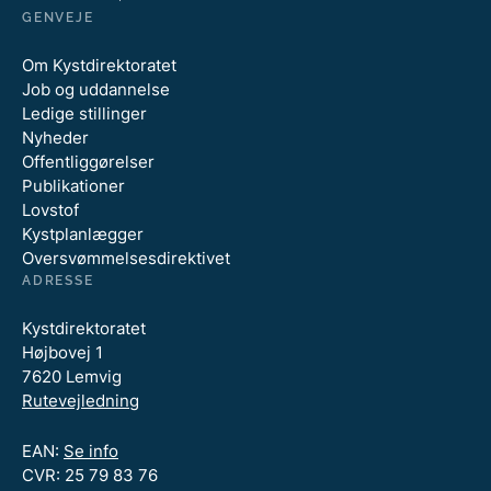
GENVEJE
Om Kystdirektoratet
Job og uddannelse
Ledige stillinger
Nyheder
Offentliggørelser
Publikationer
Lovstof
Kystplanlægger
Oversvømmelsesdirektivet
ADRESSE
Kystdirektoratet
Højbovej 1
7620 Lemvig
Rutevejledning
EAN:
Se info
CVR: 25 79 83 76