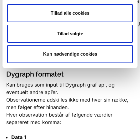
00:30:00,,,2.98,6.8,1.64,1.07,5.2,4.81,293.9,17.5,441
12-11 17:30:00,
Tillad alle cookies
2018-10-01
01:00:00,,,3.75,8,1.69,1.08,5.3,4.87,289.7,17.5,44189
12-11 17:30:00,
Tillad valgte
...
Kun nødvendige cookies
Dygraph formatet
Kan bruges som input til Dygraph graf api, og
eventuelt andre api’er.
Observationerne adskilles ikke med hver sin række,
men følger efter hinanden.
Hver observation består af følgende værdier
separeret med komma:
Data 1