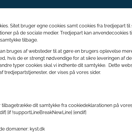
Vedligehold af havneanlæg, sluser, dæmning
Kystbeskyttelse
og sejlløb
. Sitet bruger egne cookies samt cookies fra tredjepart til s
ioner på de sociale medier. Tredjepart kan anvendecookies ti
Statens kystbeskyttelsesprojek
 samtykke tilbage.
Målinger og data
an bruges af websteder til at gøre en brugers oplevelse mere e
Kystdynamik
 hvis de er strengt nødvendige for at sikre leveringen af den
Esbjerg Ren Havn 2025
ndre typer cookies skal vi indhente dit samtykke. Dette webs
 tredjepartstjenester, der vises på vores sider.
Stormflod og beredskab
Klimaændringer
er tilbagetrække dit samtykke fra cookiedeklarationen på vores
f] [if !supportLineBreakNewLine] [endif]
Sandfodring på Vestkysten
nde domæner: kyst.dk