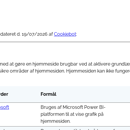
Fællesaftaler
Værktøjer
pdateret d. 19/07/2026 af
Cookiebot
:
Vandløbsdata
med at gøre en hjemmeside brugbar ved at aktivere grundl
 sikre områder af hjemmesiden. Hjemmesiden kan ikke fungere
der
Formål
soft
Bruges af Microsoft Power BI-
platformen til at vise grafik på
hjemmesiden.