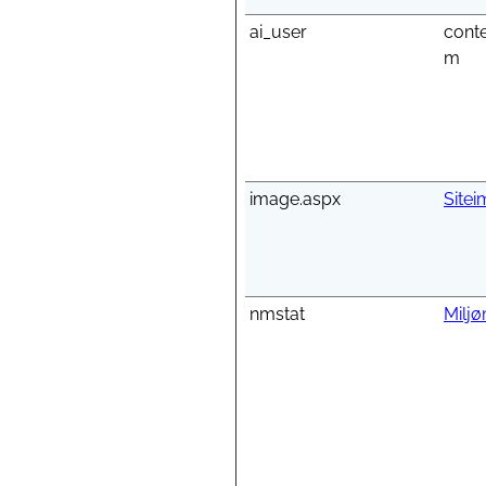
ai_user
cont
m
image.aspx
Site
nmstat
Miljø