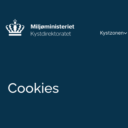
Kystzonen
Kystzone
Strandbe
Cookies
Klitfredn
Terrænæ