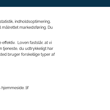
tatistik, indholdsoptimering,
l målrettet markedsføring. Du
ter og planer
ffektiv. Loven fastslår, at vi
 tjeneste, du udtrykkeligt har
ted bruger forskellige typer af
 hjemmeside. [if