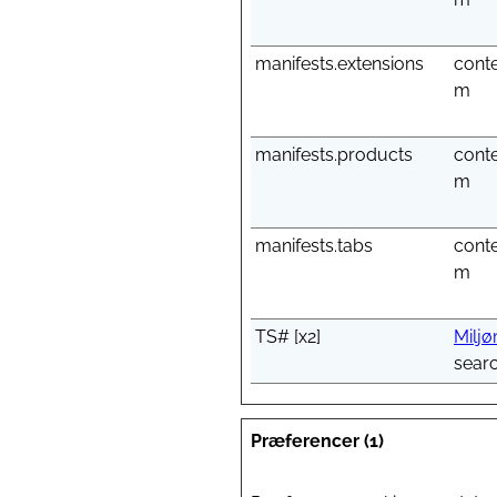
manifests.extensions
cont
m
manifests.products
cont
m
manifests.tabs
cont
m
TS# [x2]
Miljø
sear
Præferencer (1)