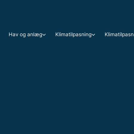
Gå til indholdet
Hav og anlæg
Klimatilpasning
Klimatilpas
n
Hav og anlæg
Klimatilpasning
Klimatilpasningsplaner
skyttelse
Anlæg og aktiviteter på søterritoriet
Pulje til kystbeskyttelse 2025
Klimatilpasningsplan 1
ing
Bypass og nyttiggørelse af sediment
Digestyrkevurdering
Accelerationspakken
ndring
Opmåling
Statslig engagement