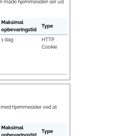
den måde hjemmesiden ser ud
Maksimal
Type
opbevaringstid
1 dag
HTTP
Cookie
er med hjemmesider ved at
Maksimal
Type
opbevaringstid