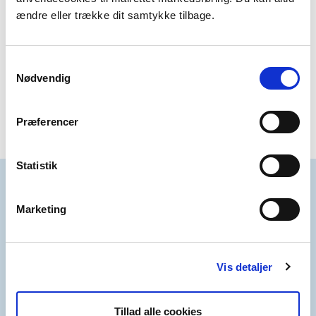
ændre eller trække dit samtykke tilbage.
Søg stillingen
Samtykkevalg
Nødvendig
Præferencer
Statistik
Marketing
Information om dine rettigheder
Vis detaljer
- når du har søgt job i Miljø- og
Ligestillingsministeriet
Tillad alle cookies