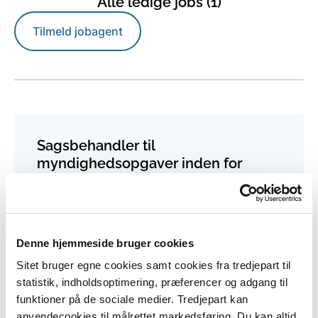
Alle ledige jobs (1)
Tilmeld jobagent
Sagsbehandler til
myndighedsopgaver inden for
naturbeskyttelse
STED
Kystdirektoratet, Højbovej 1, 7620
Denne hjemmeside bruger cookies
Lemvig
Sitet bruger egne cookies samt cookies fra tredjepart til
statistik, indholdsoptimering, præferencer og adgang til
ANSØGNINGSFRIST
funktioner på de sociale medier. Tredjepart kan
10. august 2026
anvendecookies til målrettet markedsføring. Du kan altid