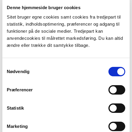
Gå til Kystatlas
Denne hjemmeside bruger cookies
Sitet bruger egne cookies samt cookies fra tredjepart til
statistik, indholdsoptimering, præferencer og adgang til
funktioner på de sociale medier. Tredjepart kan
anvendecookies til målrettet markedsføring. Du kan altid
ændre eller trække dit samtykke tilbage.
Samtykkevalg
Nødvendig
Præferencer
Information fra Kystatlas må bruges mod korrekt
Statistik
kildeanvisning.
Marketing