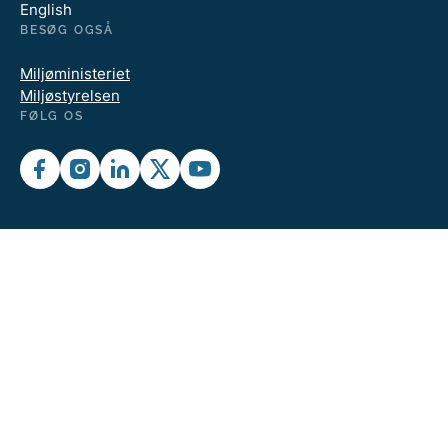
English
BESØG OGSÅ
Miljøministeriet
Miljøstyrelsen
FØLG OS
Kystdirektoratets persondatapolitik
Tilgængelighedserklæring
Cookies