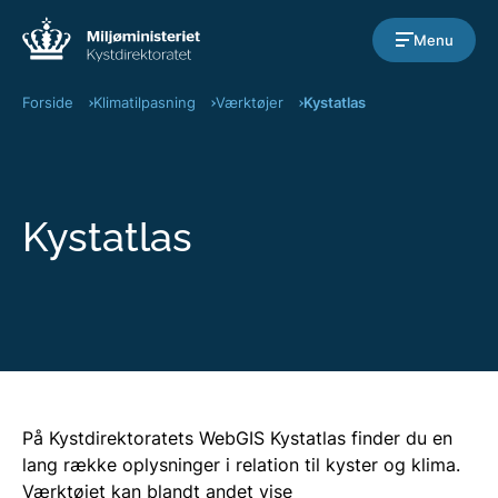
Gå til indholdet
Menu
Forside
Klimatilpasning
Værktøjer
Kystatlas
Kystatlas
På Kystdirektoratets WebGIS Kystatlas finder du en
lang række oplysninger i relation til kyster og klima.
Værktøjet kan blandt andet vise