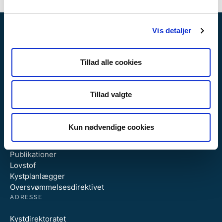
Vis detaljer
Tillad alle cookies
GENVEJE
Tillad valgte
Om Kystdirektoratet
Job og uddannelse
Ledige stillinger
Kun nødvendige cookies
Nyheder
Offentliggørelser
Publikationer
Lovstof
Kystplanlægger
Oversvømmelsesdirektivet
ADRESSE
Kystdirektoratet