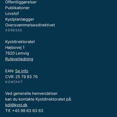
Offentliggørelser
Publikationer
Lovstof
Kystplanlægger
Oversvømmelsesdirektivet
ADRESSE
Kystdirektoratet
Højbovej 1
7620 Lemvig
Rutevejledning
EAN:
Se info
CVR: 25 79 83 76
KONTAKT
Ved generelle henvendelser
kan du kontakte Kystdirektoratet på:
kdi@kyst.dk
Tlf. +45 99 63 63 63