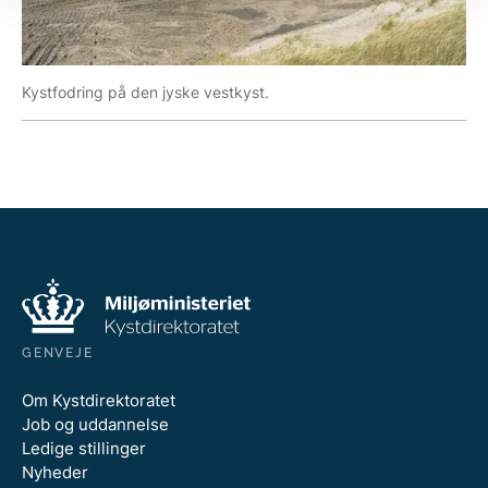
Kystfodring på den jyske vestkyst.
GENVEJE
Om Kystdirektoratet
Job og uddannelse
Ledige stillinger
Nyheder