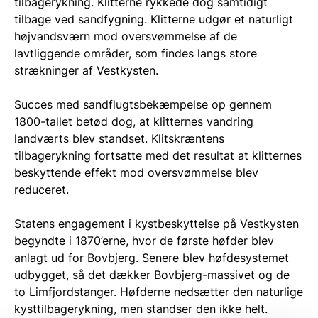
tilbagerykning. Klitterne rykkede dog samtidigt
tilbage ved sandfygning. Klitterne udgør et naturligt
højvandsværn mod oversvømmelse af de
lavtliggende områder, som findes langs store
strækninger af Vestkysten.
Succes med sandflugtsbekæmpelse op gennem
1800-tallet betød dog, at klitternes vandring
landværts blev standset. Klitskræntens
tilbagerykning fortsatte med det resultat at klitternes
beskyttende effekt mod oversvømmelse blev
reduceret.
Statens engagement i kystbeskyttelse på Vestkysten
begyndte i 1870’erne, hvor de første høfder blev
anlagt ud for Bovbjerg. Senere blev høfdesystemet
udbygget, så det dækker Bovbjerg-massivet og de
to Limfjordstanger. Høfderne nedsætter den naturlige
kysttilbagerykning, men standser den ikke helt.