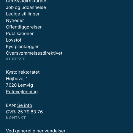
Om Kystdirektoratet
Job og uddannelse
Ledige stillinger
Nyheder
Offentliggørelser
Publikationer
Lovstof
Kystplanlægger
Oversvømmelsesdirektivet
ADRESSE
Kystdirektoratet
Højbovej 1
7620 Lemvig
Rutevejledning
EAN:
Se info
CVR: 25 79 83 76
KONTAKT
Ved generelle henvendelser