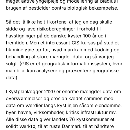
meget aktive yngelpleje og modellering af bladlus i
brugen af pesticider contra biologisk bekæmpelse.
Så det lå ikke helt i kortene, at jeg en dag skulle
sidde og lave risikoberegninger i forhold til
havstigninger på de danske kyster 100 år ud i
fremtiden. Men et interessant GIS-kursus på studiet
fik mine øjne op for, hvad man kan med kodning og
behandling af store mængder data, og så var jeg
solgt. (GIS er et geografisk informationssystem, hvor
man bl.a. kan analysere og præsentere geografiske
data).
I Kystplanlægger 2120 er enorme mængder data om
oversvømmelser og erosion kædet sammen med
data om værdier langs kystlinjen såsom ejendomme,
byer, havne, virksomheder, kritisk infrastruktur mv.
Alle disse data giver landets 76 kystkommuner et
solidt værktøj til at ruste Danmark til at håndtere