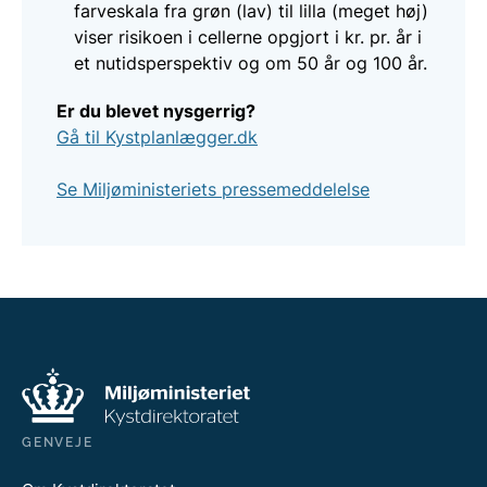
farveskala fra grøn (lav) til lilla (meget høj)
viser risikoen i cellerne opgjort i kr. pr. år i
et nutidsperspektiv og om 50 år og 100 år.​
Er du blevet nysgerrig?
Gå til Kystplanlægger.dk
Se Miljøministeriets pres​semeddelelse
GENVEJE