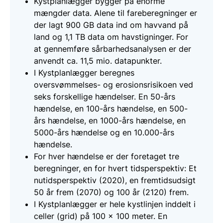
Kystplanlægger bygger på enorme
mængder data. Alene til fareberegninger er
der lagt 900 GB data ind om havvand på
land og 1,1 TB data om havstigninger. For
at gennemføre sårbarhedsanalysen er der
anvendt ca. 11,5 mio. datapunkter.
​​I Kystplanlægger beregnes
oversvømmelses- og erosionsrisikoen ved
seks forskellige hændelser. En 50-års
hændelse, en 100-års hændelse, en 500-
års hændelse, en 1000-års hændelse, en
5000-års hændelse og en 10.000-års
hændelse.
For hver hændelse er der foretaget tre
beregninger, en for hvert tidsperspektiv: Et
nutidsperspektiv (2020), en fremtidsudsigt
50 år frem (2070) og 100 år (2120) frem.
​I Kystplanlægger er hele kystlinjen inddelt i
celler (grid) på 100 x 100 meter. En