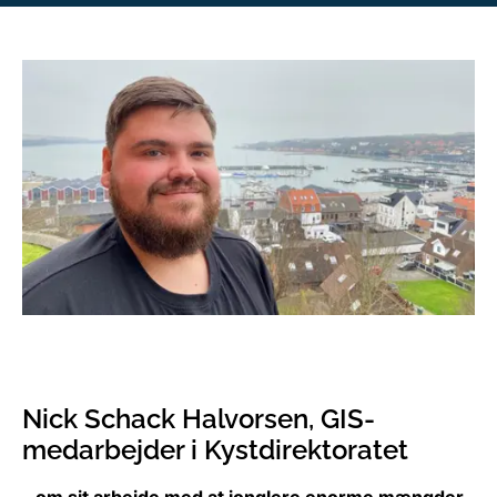
Nick Schack Halvorsen, GIS-
medarbejder i Kystdirektoratet
– om sit arbejde med at jonglere enorme mængder