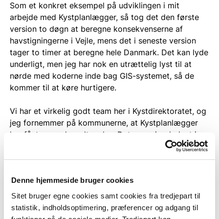
Som et konkret eksempel på udviklingen i mit
arbejde med Kystplanlægger, så tog det den første
version to døgn at beregne konsekvenserne af
havstigningerne i Vejle, mens det i seneste version
tager to timer at beregne hele Danmark. Det kan lyde
underligt, men jeg har nok en utrættelig lyst til at
nørde med koderne inde bag GIS-systemet, så de
kommer til at køre hurtigere.
Vi har et virkelig godt team her i Kystdirektoratet, og
jeg fornemmer på kommunerne, at Kystplanlægger
har fået en god modtagelse. Det gør mig glad, at jeg
kan bidrage med min til tider meget nørdede lyst til
at "nusse med koderne", så det bliver til noget, der
giver værdi for samfundet. Og så var det sjovt, da
Denne hjemmeside bruger cookies
jeg kunne vise min kærestes forældre, at der ikke er
nogen fare for, at deres sommerhus i Ebeltoft ryger i
Sitet bruger egne cookies samt cookies fra tredjepart til
havet. I hvert fald ikke i de første 100 år, som jeg har
statistik, indholdsoptimering, præferencer og adgang til
været med til at modellere.